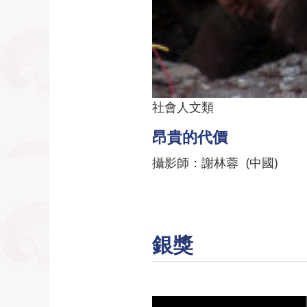
社會人文類
昂貴的代價
攝影師：謝林蓉 (中國)
銀獎