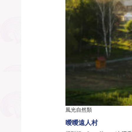
風光自然類
曖曖遠人村