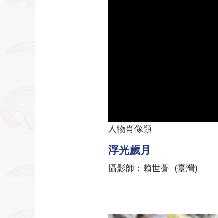
人物肖像類
浮光歲月
攝影師：賴世蒼 (臺灣)