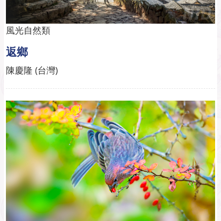
風光自然類
返鄉
陳慶隆 (台灣)