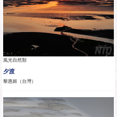
風光自然類
夕渡
黎惠姬（台灣）