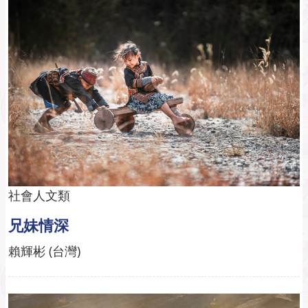
社會人文類
兄妹情深
賴輝彬 (台灣)