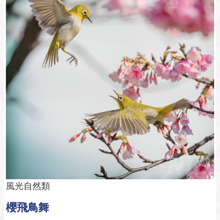
風光自然類
櫻飛鳥舞