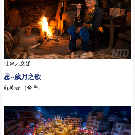
社會人文類
思--歲月之歌
蘇英豪 （台灣）