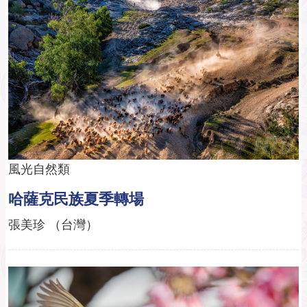
風光自然類
哈薩克民族夏季轉場
張美珍 （台灣）