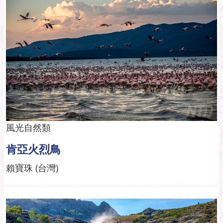
風光自然類
肯亞火烈鳥
賴寶珠 (台灣)