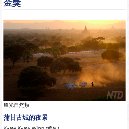
金獎
風光自然類
蒲甘古城的夜景
Kyaw Kyaw Winn (緬甸)