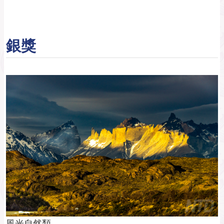
銀獎
風光自然類